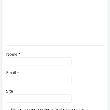
Nome
*
Email
*
Site
Guardar o meu nome, email e site neste