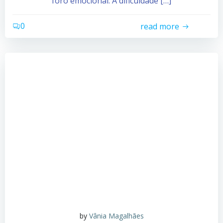
foro emocional. A dificuldade […]
0
read more
by
Vânia Magalhães